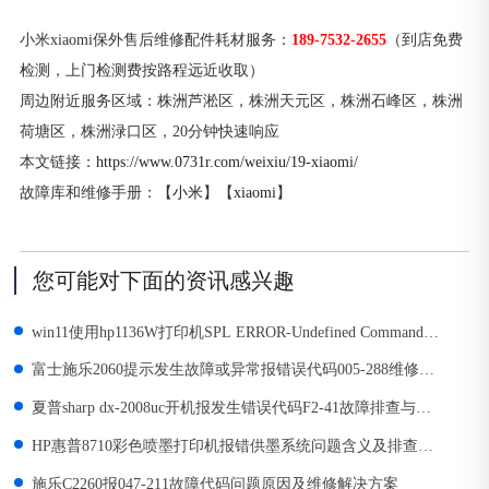
小米xiaomi保外售后维修配件耗材服务：
189-7532-2655
（到店免费
检测，上门检测费按路程远近收取）
周边附近服务区域：株洲芦淞区，株洲天元区，株洲石峰区，株洲
荷塘区，株洲渌口区，20分钟快速响应
本文链接：
https://www.0731r.com/weixiu/19-xiaomi/
故障库和维修手册：【
小米
】【
xiaomi
】
您可能对下面的资讯感兴趣
win11使用hp1136W打印机SPL ERROR-Undefined Command
11-1114维修
富士施乐2060提示发生故障或异常报错误代码005-288维修解
决方案
夏普sharp dx-2008uc开机报发生错误代码F2-41故障排查与解
决
HP惠普8710彩色喷墨打印机报错供墨系统问题含义及排查解
决方案
施乐C2260报047-211故障代码问题原因及维修解决方案