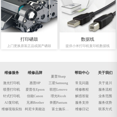
打印硒鼓
数据线
上门更换原装正品或国产硒鼓
提供小米打印机复印机数据线
维修服务
维修品牌
帮助中心
关于我们
夏普Sharp
激光打印机
惠普HP
三星Samsung
常见问题
关于道川
喷墨打印机
爱普生Epson
联想Lenovo
维修教程
服务流程
针式打印机
佳能Canon
理光Ricoh
解惑答疑
业务范围
A3复印机
兄弟Brother
奔图Pantum
服务支持
服务优势
维修现场实拍
柯尼卡美能达
富士施乐
维修日记
联系方式
Fujixerox