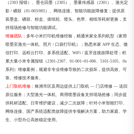
（2303 报错）、墨仓回墨（2305）、墨量传感器（2301）、激光定
影 / 硒鼓（01-003/005）、网络连接、智能功能故障修复；提供原
装墨盒、硒鼓、粉盒、搓纸轮、喷头、色带、相纸等耗材更换，支
持现场抢修与智能功能调试。
维修团队：
多年小米打印机维修经验，精通米家全系列机型（家用
喷墨至激光一体机、照片 / 口袋打印机）；熟悉米家 APP 生态、微
信打印、远程云打印、多系统适配、WiFi / 蓝牙连接故障处理；积
累大量小米专属报错（2301-2307、01-001~01-006、5101-5105、0x
系列）维修案例，规避非专业维修导致的二次损坏，提供高效、可
靠、维修技术服务。
上门取机维修：
株洲市区及周边提供上门取机 — 门店维修 — 送回
原位服务；大型激光一体机、商用喷墨设备支持现场抢修；同步提
供耗材适配、日常维护建议，减少二次故障；针对小米智能打印、
网络连接、国产系统适配类故障提供专项解决方案，助力家庭、学
生、小型办公高效稳定使用。