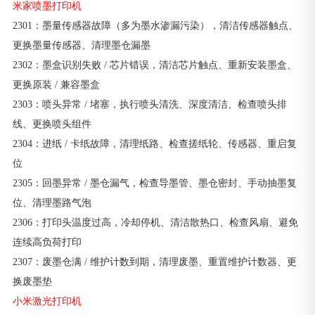
米家喷墨打印机
2301：墨量传感器故障（多为墨水渗漏污染），清洁传感器触点、
更换墨量传感器、清理墨仓漏墨
2302：墨盒识别失败 / 芯片错误，清洁芯片触点、重新安装墨盒、
更换原装 / 兼容墨盒
2303：喷头异常 / 堵塞，执行喷头清洗、深度清洁、检查喷头排
线、更换喷头组件
2304：进纸 / 卡纸故障，清理纸路、检查搓纸轮、传感器、重启复
位
2305：回墨异常 / 墨仓漏气，检查导墨管、墨仓密封、手动抽墨复
位、清理墨路气泡
2306：打印头温度过高，冷却停机、清洁散热口、检查风扇、避免
连续高负荷打印
2307：废墨仓满 / 维护计数到期，清理废墨、重置维护计数器、更
换废墨垫
小米激光打印机