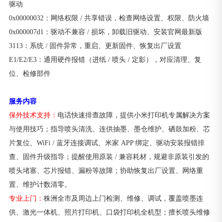
驱动
0x00000032：网络权限 / 共享错误，检查网络设置、权限、防火墙
0x000007d1：驱动不兼容 / 损坏，卸载旧驱动、安装官网最新版
3113：系统 / 固件异常，重启、更新固件、恢复出厂设置
E1/E2/E3：通用硬件报错（进纸 / 喷头 / 定影），对应清理、复
位、检修部件
服务内容
保外技术支持：
电话快速排查故障，提供小米打印机专属解决方案
与使用技巧；指导喷头清洗、连供抽墨、墨仓维护、硒鼓加粉、芯
片复位、WiFi / 蓝牙连接调试、米家 APP 绑定、驱动安装报错排
查、固件升级指导；提醒使用原装 / 兼容耗材，规避非原装引发的
喷头堵塞、芯片报错、漏粉等故障；协助恢复出厂设置、网络重
置、维护计数清零。
专业上门：
株洲全市及周边上门检测、维修、调试，覆盖喷墨连
供、激光一体机、照片打印机、口袋打印机全机型；擅长喷头维修