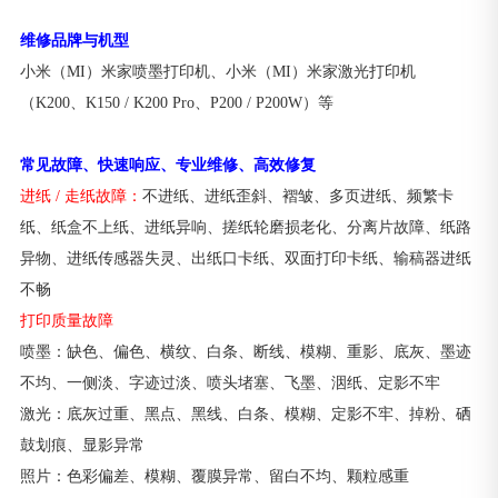
维修品牌与机型
小米（MI）米家喷墨打印机、小米（MI）米家激光打印机
（K200、K150 / K200 Pro、P200 / P200W）等
常见故障、快速响应、专业维修、高效修复
进纸 / 走纸故障：
不进纸、进纸歪斜、褶皱、多页进纸、频繁卡
纸、纸盒不上纸、进纸异响、搓纸轮磨损老化、分离片故障、纸路
异物、进纸传感器失灵、出纸口卡纸、双面打印卡纸、输稿器进纸
不畅
打印质量故障
喷墨：缺色、偏色、横纹、白条、断线、模糊、重影、底灰、墨迹
不均、一侧淡、字迹过淡、喷头堵塞、飞墨、洇纸、定影不牢
激光：底灰过重、黑点、黑线、白条、模糊、定影不牢、掉粉、硒
鼓划痕、显影异常
照片：色彩偏差、模糊、覆膜异常、留白不均、颗粒感重