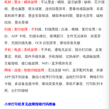
耗材 / 墨水 / 硒鼓故障：
不认墨盒 / 硒鼓、提示缺墨 / 缺粉、芯片报
错、墨仓漏墨、喷头堵塞、连供回墨异常、墨量传感器故障、非原
装耗材不兼容、墨盒安装错误、硒鼓寿命到期、显影仓异常、碳粉
结块、墨水受潮
扫描 / 复印故障：不
扫描、扫描黑线 / 白条、模糊、复印全黑 / 全
白、ADF 卡纸、扫描头移位、玻璃脏污、文件无法保存、浓度异
常、无线扫描失败、OCR 识别异常、驱动安装失败
开机 / 电源 / 系统故障：
不开机、通电无反应、指示灯闪烁、反复
重启、死机、固件升级失败、开机报错、过热保护、电源板故障、
主板报错、接口板故障、WiFi / 蓝牙模块失灵
网络 / 连接 / 智能功能故障：
无法连接 WiFi、蓝牙配对失败、米家
APP 找不到设备、微信小程序打印失败、远程打印异常、网络打印
卡顿、多设备连接冲突、驱动安装失败、系统不兼容、打印队列卡
死、云打印报错
小米打印机常见故障报错代码维修