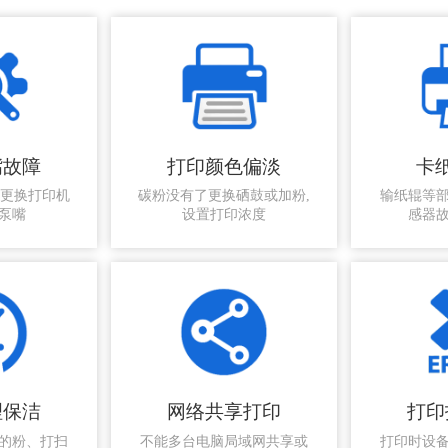
嘴故障
打印颜色偏淡
卡
,更换打印机
碳粉没有了更换硒鼓或加粉,
输纸辊等
泵嘴
设置打印浓度
感器
理保洁
网络共享打印
打印
的粉、打扫
不能多台电脑局域网共享或
打印时设