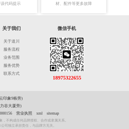
错误代码提示
材、配件等更多故障
关于我们
微信手机
关于道川
服务流程
业务范围
服务优势
联系方式
18975322655
印象9栋旁)
力谷大厦旁)
00156
营业执照
xml
sitemap
对象，不构成任何品牌授权、合作或隶属关系。
本公司独立承担责任，与品牌方无关。