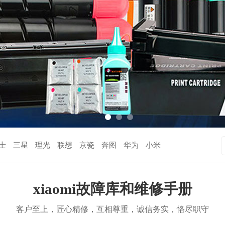
士
三星
理光
联想
京瓷
奔图
华为
小米
xiaomi故障库和维修手册
客户至上，匠心精修，互相尊重，诚信务实，恪尽职守