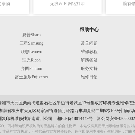
的杂物
无线WIFI网络打印
脑有
帮助中心
夏普Sharp
三星Samsung
常见问题
联想Lenovo
维修教程
理光Ricoh
解惑答疑
奔图Pantum
服务支持
富士施乐Fujixerox
维修日记
株洲市天元区栗雨街道凿石社区半边街老城区13号集成打印机专业维修(望云
湖南省株洲市天元区马家河街道仙月环路万丰湖湖韵二期5栋105号门面(动
洲复印机维修
找湖南道川公司
湘ICP备18014449号
湘公网安备430200020
GO、商标等知识产权均为对应品牌方的合法财产，本站仅将其用于指示维修服务的
，非品牌官方售后，不替代品牌官方保修服务。任何因使用本服务产生的纠纷，均由