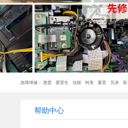
故障维修：
惠普
爱普生
佳能
柯美
夏普
兄弟
富
帮助中心