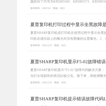
题的补丁代号为KB5005569、KB5005573、K
家带...
发布时间：2023/3/4 阅读：9822
夏普复印机打印过程中显示全黑故障
夏普SHARP复印机或打印机在使用过程中显示全
印机在感光鼓上的曝光对没有图像的位置曝光。2、
方案：用替换的方法，将同机型的充电更换，复印件正
发布时间：2023/2/23 阅读：5622
夏普SHARP复印机显示F5-02故障
夏普SHARP复印机显示“F5-02”故障代码解决方
光灯出现损坏的情况比较少见。接下来，再检测曝光
束，一般出现F5-02都是线束不良引起的...
发布时间：2023/2/23 阅读：4616
夏普SHARP复印机提示错误故障代码L