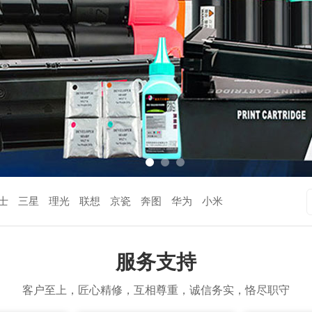
士
三星
理光
联想
京瓷
奔图
华为
小米
服务支持
客户至上，匠心精修，互相尊重，诚信务实，恪尽职守