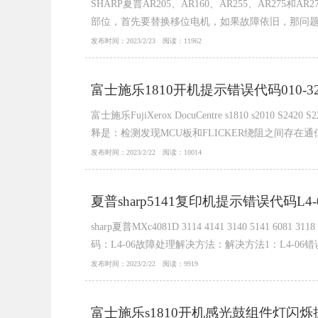
SHARP夏普AR205、AR160、AR255、AR2
部位，首先要替换移位电机，如果故障依旧，那问
滑油，上机试机即可。
发布时间：2023/2/23 阅读：11962
富士施乐1810开机提示错误代码010-3
富士施乐FujiXerox DocuCentre s1810 s
释是：检测发现MCU板和FLICKER绕阻之间存在
发布时间：2023/2/22 阅读：10014
夏普sharp5141复印机提示错误代码L
sharp夏普MXc4081D 3114 4141 3140 5141 608
码：L4-06故障处理解决方法：解决方法1：L4-06
发布时间：2023/2/22 阅读：9919
富士施乐s1810开机感光鼓组件灯闪