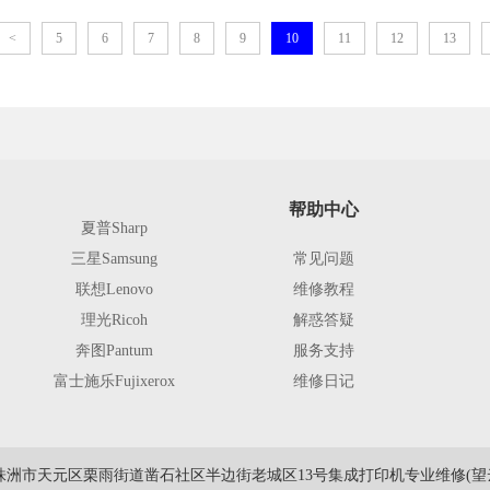
<
5
6
7
8
9
10
11
12
13
帮助中心
夏普Sharp
三星Samsung
常见问题
联想Lenovo
维修教程
理光Ricoh
解惑答疑
奔图Pantum
服务支持
富士施乐Fujixerox
维修日记
株洲市天元区栗雨街道凿石社区半边街老城区13号集成打印机专业维修(望云