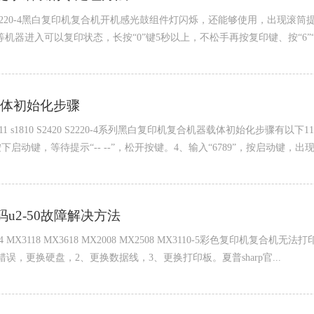
 s2010 S2420 S2220-4黑白复印机复合机开机感光鼓组件灯闪烁，还能够
器进入可以复印状态，长按“0”键5秒以上，不松手再按复印键、按“6”“7”“8
机器载体初始化步骤
010 s2110 s2011 s1810 S2420 S2220-4系列黑白复印机复合机器载体
，等待提示“-- --”，松开按键。4、输入“6789”，按启动键，出现“--
码u2-50故障解决方法
8 MX3114 MX3118 MX3618 MX2008 MX2508 MX3110-5彩色复
误，更换硬盘，2、更换数据线，3、更换打印板。夏普sharp官...