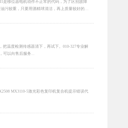
： L4-11是移位器电机动作不正常的代码，为了区别故障
杆油污较重，只要用酒精球清洁，再上质量较好的润
影温度异常，把温度检测传感器清下，再试下。010-327专业解
可以向售后服务...
8 MX2008 MX2508 MX3110-5激光彩色复印机复合机提示错误代