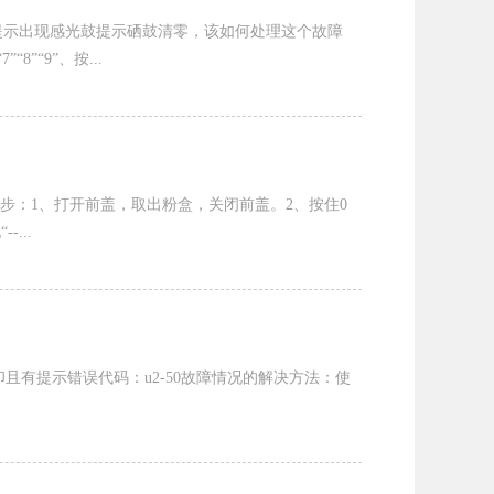
使用，出现滚筒提示出现感光鼓提示硒鼓清零，该如何处理这个故障
”“9”、按...
初始化步骤有以下11步：1、打开前盖，取出粉盒，关闭前盖。2、按住0
...
印机复合机无法打印且有提示错误代码：u2-50故障情况的解决方法：使