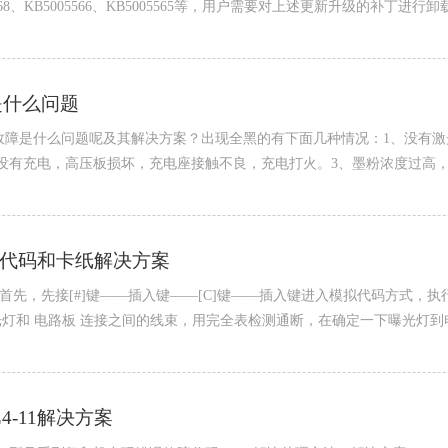
B5005568、KB5005566、KB5005565等，用户需要对上述更新升级
是什么问题
黑故障是什么问题呢及其解决方案？出现全黑的有下面几种情况：1、没有
没有充电，高压板损坏，充电座接触不良，充电打火。3、墨粉浓度过高
...
错误代码和卡纸解决方案
案： 首先，先接[#]键——插入键——[C]键——插入键进入模拟代码方式
灯和 电路板 连接之间的线束，用完全表检测通断，在确定一下曝光灯
4-11解决方案