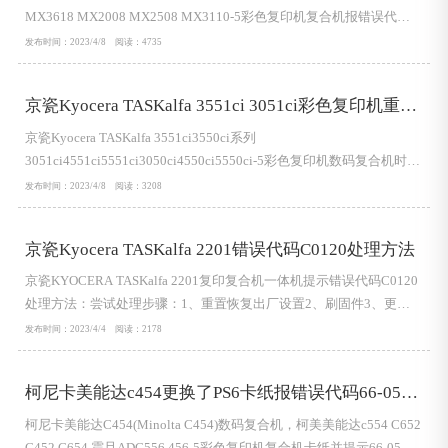
MX3618 MX2008 MX2508 MX3110-5彩色复印机复合机报错误代码
u2-41的故障代码，关机开机依然报代码u2-41错误的解决处理方法：
发布时间：2023/4/8 阅读：4735
用16清除，依旧报错，更换硬盘，更换后还报，就更换打印版。其他
扩展参考资料：...
京瓷Kyocera TASKalfa 3551ci 3051ci彩色复印机重复
内容检查处理方法
京瓷Kyocera TASKalfa 3551ci3550ci系列
3051ci4551ci5551ci3050ci4550ci5550ci-5彩色复印机数码复合机时常
或经常及偶尔有重复内容，转印无法清理干净，最严重的是机子启动
发布时间：2023/4/8 阅读：3208
后尤为严重。故障情况打印出来如下图： 处理方法和建议：检查转印
带接地情况。这个是转印带消电充电故障的可能性极大。所以检查转
京瓷Kyocera TASKalfa 2201错误代码C0120处理方法
印带消电充...
京瓷KYOCERA TASKalfa 2201复印复合机一体机提示错误代码C0120
处理方法：尝试处理步骤：1、重置恢复出厂设置2、刷固件3、更换
打印八脚4、更换控制板如果按以上操作方法还没有解决问题，可以与
发布时间：2023/4/4 阅读：2178
我们联系，提供维修服务支持。
柯尼卡美能达c454更换了PS6卡纸报错误代码66-05处
理方案
柯尼卡美能达C454(Minolta C454)数码复合机，柯美美能达c554 C652
C452 C654 震旦ADC556 456-5彩色复印机复合机卡纸并提示66-05错