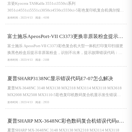
解决方案
京瓷Kyocera TASKalfa 3551ci3550ci系列
3051ci4551ci5551ci3050ci4550ci5550ci-5彩色复印机复合机偶尔报
F46F错误故障代码后就直接关机开机后就正常了。但是打印几张纸后
发布时间：2023/4/13 阅读：4198
就会又报，重新开机后打印几页也会偶尔开机报F40错误的解决方
案：通常这是属于系统错误，有可能是单个方面造成的，也有可能是
富士施乐ApeosPort-VII C3373更换非原装粉盒提示错
多个方面造成的。具体什么...
误代码093926
富士施乐 ApeosPort-VII C3373彩色复合机大型一体机打印复印扫描更
换黑色粉盒后提示非原装粉盒，识别不出来，提示故障错误代码：
093 926处理方法：检查粉盒，检查粉盒芯片如果都对上了。检查鼓芯
发布时间：2023/4/13 阅读：2188
片。
夏普SHARP3138NC显示错误代码E7-07怎么解决
夏普MX-3648NC 3148 MX3138 MX2318 MX3114 MX3118 MX3618
MX2008 MX2508 MX3110-5彩色复印机数码复合机显示发生错误，
故障错误代码E7-07怎么解决：大概率是SD卡数据故障。也可以使用
发布时间：2023/4/13 阅读：2933
排除检查，直接拨掉电源，分别检查以下组件：1、硬盘2、SD卡3、
内存条4、启动条5、打印版尝试重新插拔与...
夏普SHARP MX-3648NC彩色数码复合机错误代码u2-
41故障处理方法
夏普SHARP MX-3648NC 3148 MX3138 MX2318 MX3114 MX3118