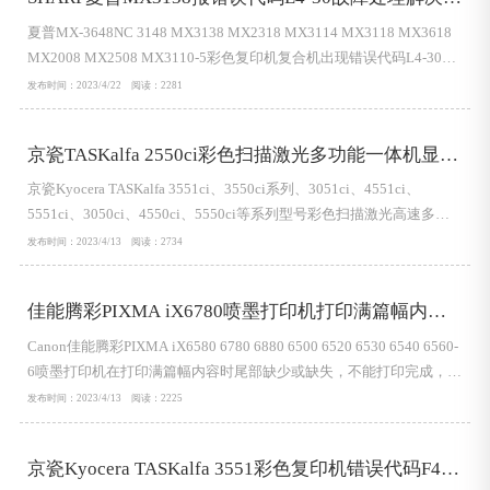
法
夏普MX-3648NC 3148 MX3138 MX2318 MX3114 MX3118 MX3618
MX2008 MX2508 MX3110-5彩色复印机复合机出现错误代码L4-30是
什么问题？怎么处理解决？夏普SHARP官方文档资料代码：L4-30说
发布时间：2023/4/22 阅读：2281
明：控制器风扇电机，电源板旁边的风扇锁定检测控制器风扇马达的
旋转期间检测电机锁止信号。在HDD风扇马达的...
京瓷TASKalfa 2550ci彩色扫描激光多功能一体机显影
单元清洁步聚
京瓷Kyocera TASKalfa 3551ci、3550ci系列、3051ci、4551ci、
5551ci、3050ci、4550ci、5550ci等系列型号彩色扫描激光高速多功
能复印打印一体机显影单元清洁流程步聚详解如下：在有足够墨粉的
发布时间：2023/4/13 阅读：2734
情况下，如果打印件太淡或不完整，请清洁显影单元。第一步：按系
统菜单键。第二步：按[调节／保养 ]第三步：然后按显影单元...
佳能腾彩PIXMA iX6780喷墨打印机打印满篇幅内容
缺失不能打印完
Canon佳能腾彩PIXMA iX6580 6780 6880 6500 6520 6530 6540 6560-
6喷墨打印机在打印满篇幅内容时尾部缺少或缺失，不能打印完成，尾
部文字没有打印出来，每页都没有打印完，缺少一行到两行文字，满
发布时间：2023/4/13 阅读：2225
篇幅图文内容也是一样的有距离底部1到3厘米的内容缺少丢失缺少。
在一定时间段的缺少部分是相同的高度。处理解决方法：检查或者更
京瓷Kyocera TASKalfa 3551彩色复印机错误代码F46F
换进纸器。检查...