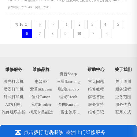
误代码？解决方案和处理方法：清理PS6传感器，及其位置附近的所
发布时间：2023/4/4 阅读：2889
有灰尘。KONICAMINOLTA拓展阅读资料：卡纸类型DF 图像读取部
卡纸代码66-05, 66-06检测时序6...
共
16
页
|<
<
1
2
3
4
5
6
7
8
9
10
>
>|
维修服务
维修品牌
帮助中心
关于我们
夏普Sharp
激光打印机
惠普HP
三星Samsung
常见问题
关于道川
喷墨打印机
爱普生Epson
联想Lenovo
维修教程
服务流程
针式打印机
佳能Canon
理光Ricoh
解惑答疑
业务范围
A3复印机
兄弟Brother
奔图Pantum
服务支持
服务优势
维修现场实拍
柯尼卡美能达
富士施乐
维修日记
联系方式
Fujixerox
点击拨打电话报修--株洲上门维修服务